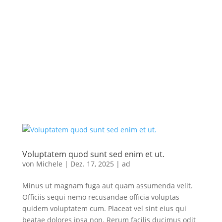
Voluptatem quod sunt sed enim et ut.
von
Michele
|
Dez. 17, 2025
|
ad
Minus ut magnam fuga aut quam assumenda velit.
Officiis sequi nemo recusandae officia voluptas
quidem voluptatem cum. Placeat vel sint eius qui
beatae dolores ipsa non. Rerum facilis ducimus odit