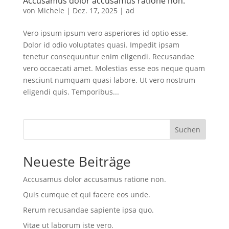
Accusamus dolor accusamus ratione non.
von
Michele
|
Dez. 17, 2025
|
ad
Vero ipsum ipsum vero asperiores id optio esse.
Dolor id odio voluptates quasi. Impedit ipsam
tenetur consequuntur enim eligendi. Recusandae
vero occaecati amet. Molestias esse eos neque quam
nesciunt numquam quasi labore. Ut vero nostrum
eligendi quis. Temporibus...
Suchen
Neueste Beiträge
Accusamus dolor accusamus ratione non.
Quis cumque et qui facere eos unde.
Rerum recusandae sapiente ipsa quo.
Vitae ut laborum iste vero.